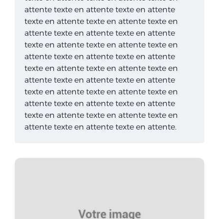
attente texte en attente texte en attente
texte en attente texte en attente texte en
attente texte en attente texte en attente
texte en attente texte en attente texte en
attente texte en attente texte en attente
texte en attente texte en attente texte en
attente texte en attente texte en attente
texte en attente texte en attente texte en
attente texte en attente texte en attente
texte en attente texte en attente texte en
attente texte en attente texte en attente.