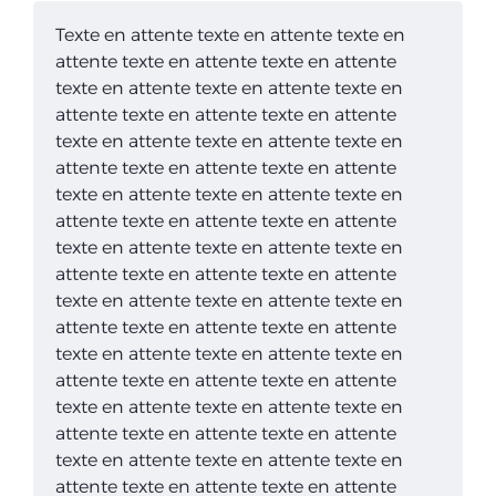
Texte en attente texte en attente texte en
attente texte en attente texte en attente
texte en attente texte en attente texte en
attente texte en attente texte en attente
texte en attente texte en attente texte en
attente texte en attente texte en attente
texte en attente texte en attente texte en
attente texte en attente texte en attente
texte en attente texte en attente texte en
attente texte en attente texte en attente
texte en attente texte en attente texte en
attente texte en attente texte en attente
texte en attente texte en attente texte en
attente texte en attente texte en attente
texte en attente texte en attente texte en
attente texte en attente texte en attente
texte en attente texte en attente texte en
attente texte en attente texte en attente