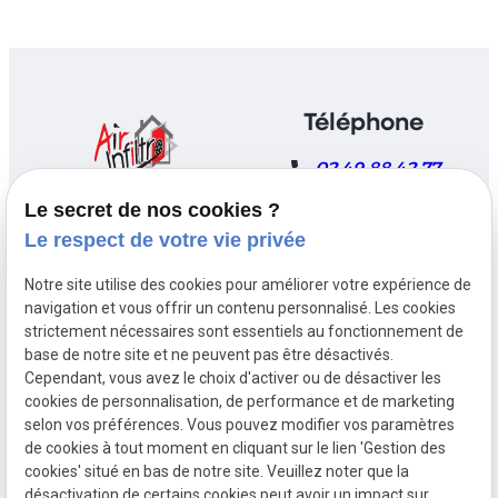
Téléphone
02 49 88 42 77
Le secret de nos cookies ?
Le respect de votre vie privée
Adresse
Horaires
Notre site utilise des cookies pour améliorer votre expérience de
77 Avenue Aristide
Du lundi au
navigation et vous offrir un contenu personnalisé. Les cookies
Briand
vendredi de
strictement nécessaires sont essentiels au fonctionnement de
50400 GRANVILLE
08h00 à 19h00
base de notre site et ne peuvent pas être désactivés.
Cependant, vous avez le choix d'activer ou de désactiver les
cookies de personnalisation, de performance et de marketing
selon vos préférences. Vous pouvez modifier vos paramètres
de cookies à tout moment en cliquant sur le lien 'Gestion des
cookies' situé en bas de notre site. Veuillez noter que la
Mentions
Politique de
Gestion
Plan du
désactivation de certains cookies peut avoir un impact sur