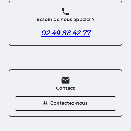
phone
Besoin de nous appeler ?
02 49 88 42 77
mail
Contact
people
Contactez-nous