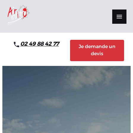
Panneau de gestion des cookies
menu
02 49 88 42 77
Je demande un
devis